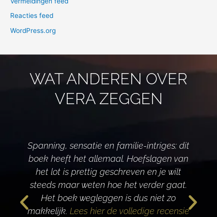
Vermeldingen feed
Reacties feed
WordPress.org
WAT ANDEREN OVER
VERA ZEGGEN
Spanning, sensatie en familie-intriges: dit
boek heeft het allemaal. Hoefslagen van
het lot is prettig geschreven en je wilt
d
steeds maar weten hoe het verder gaat.
Het boek wegleggen is dus niet zo
makkelijk.
Lees hier de volledige recensie