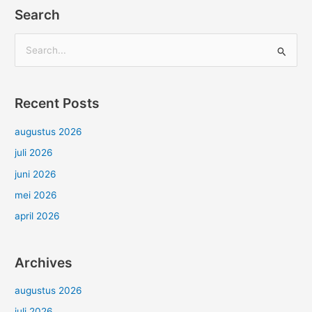
Search
Z
o
e
Recent Posts
k
n
augustus 2026
a
juli 2026
a
juni 2026
r
mei 2026
:
april 2026
Archives
augustus 2026
juli 2026