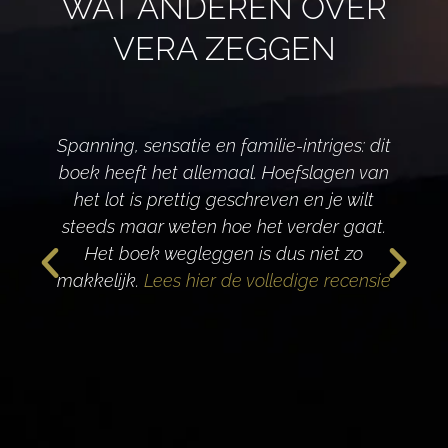
WAT ANDEREN OVER
VERA ZEGGEN
Spanning, sensatie en familie-intriges: dit
boek heeft het allemaal. Hoefslagen van
het lot is prettig geschreven en je wilt
d
steeds maar weten hoe het verder gaat.
Het boek wegleggen is dus niet zo
makkelijk.
Lees hier de volledige recensie