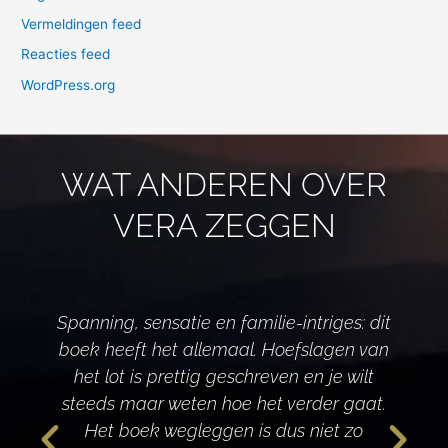
Vermeldingen feed
Reacties feed
WordPress.org
WAT ANDEREN OVER
VERA ZEGGEN
Spanning, sensatie en familie-intriges: dit
boek heeft het allemaal. Hoefslagen van
het lot is prettig geschreven en je wilt
d
steeds maar weten hoe het verder gaat.
Het boek wegleggen is dus niet zo