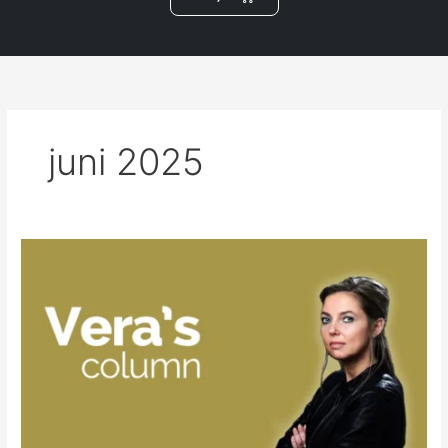
m
juni 2025
juni
2025