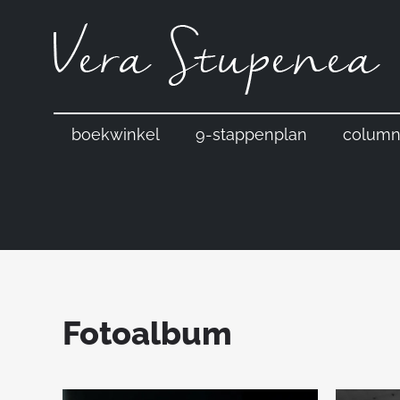
Ga
naar
de
inhoud
boekwinkel
9-stappenplan
column
Fotoalbum