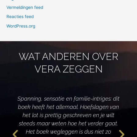
Vermeldingen feed
Reacties feed
WordPress.org
WAT ANDEREN OVER
VERA ZEGGEN
Spanning, sensatie en familie-intriges: dit
boek heeft het allemaal. Hoefslagen van
het lot is prettig geschreven en je wilt
d
steeds maar weten hoe het verder gaat.
Het boek wegleggen is dus niet zo