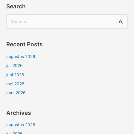
Search
Z
o
e
Recent Posts
k
n
augustus 2026
a
juli 2026
a
juni 2026
r
mei 2026
:
april 2026
Archives
augustus 2026
juli 2026