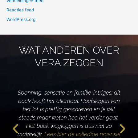
Vermeldingen feed
Reacties feed
WordPress.org
WAT ANDEREN OVER
VERA ZEGGEN
Spanning, sensatie en familie-intriges: dit
boek heeft het allemaal. Hoefslagen van
het lot is prettig geschreven en je wilt
d
steeds maar weten hoe het verder gaat.
Het boek wegleggen is dus niet zo
makkelijk.
Lees hier de volledige recensie