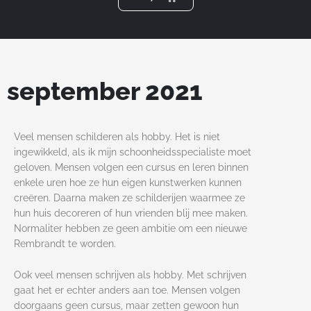
m
september 2021
Veel mensen schilderen als hobby. Het is niet
ingewikkeld, als ik mijn schoonheidsspecialiste moet
geloven. Mensen volgen een cursus en leren binnen
enkele uren hoe ze hun eigen kunstwerken kunnen
creëren. Daarna maken ze schilderijen waarmee ze
hun huis decoreren of hun vrienden blij mee maken.
Normaliter hebben ze geen ambitie om een nieuwe
Rembrandt te worden.
Ook veel mensen schrijven als hobby. Met schrijven
gaat het er echter anders aan toe. Mensen volgen
doorgaans geen cursus, maar zetten gewoon hun