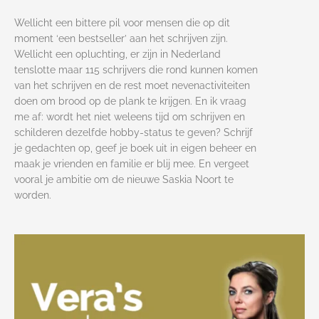
Wellicht een bittere pil voor mensen die op dit
moment ‘een bestseller’ aan het schrijven zijn.
Wellicht een opluchting, er zijn in Nederland
tenslotte maar 115 schrijvers die rond kunnen komen
van het schrijven en de rest moet nevenactiviteiten
doen om brood op de plank te krijgen. En ik vraag
me af: wordt het niet weleens tijd om schrijven en
schilderen dezelfde hobby-status te geven? Schrijf
je gedachten op, geef je boek uit in eigen beheer en
maak je vrienden en familie er blij mee. En vergeet
vooral je ambitie om de nieuwe Saskia Noort te
worden.