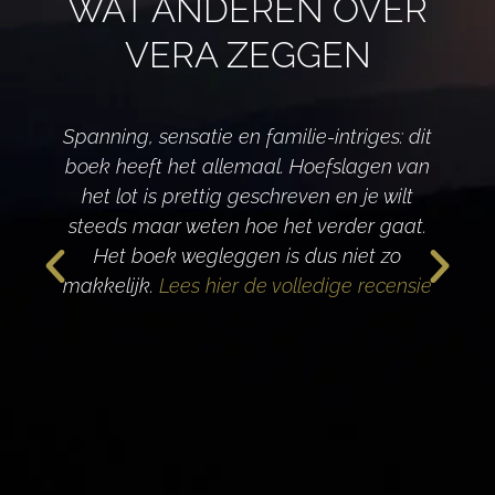
WAT ANDEREN OVER
VERA ZEGGEN
Spanning, sensatie en familie-intriges: dit
boek heeft het allemaal. Hoefslagen van
het lot is prettig geschreven en je wilt
d
steeds maar weten hoe het verder gaat.
Het boek wegleggen is dus niet zo
makkelijk.
Lees hier de volledige recensie