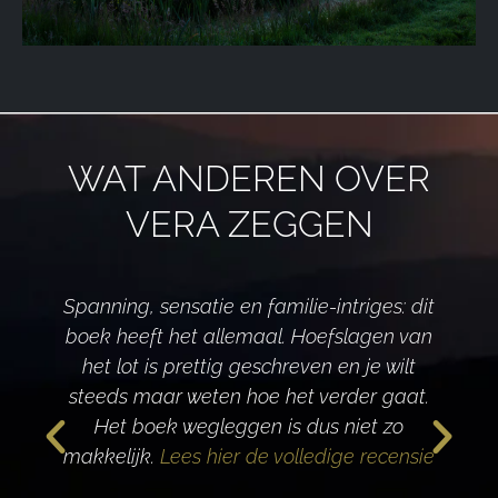
WAT ANDEREN OVER
VERA ZEGGEN
Spanning, sensatie en familie-intriges: dit
boek heeft het allemaal. Hoefslagen van
het lot is prettig geschreven en je wilt
d
steeds maar weten hoe het verder gaat.
Het boek wegleggen is dus niet zo
makkelijk.
Lees hier de volledige recensie