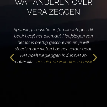
WAT ANDEREN OVER
VERA ZEGGEN
Spanning, sensatie en familie-intriges: dit
boek heeft het allemaal. Hoefslagen van
het lot is prettig geschreven en je wilt
d
steeds maar weten hoe het verder gaat.
Het boek wegleggen is dus niet zo
makkelijk.
Lees hier de volledige recensie