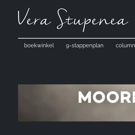
Ga
naar
de
inhoud
boekwinkel
9-stappenplan
column