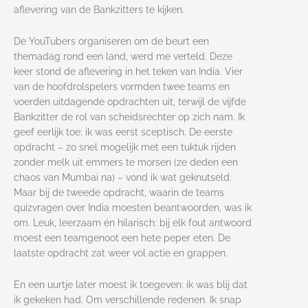
aflevering van de Bankzitters te kijken.
De YouTubers organiseren om de beurt een
themadag rond een land, werd me verteld. Deze
keer stond de aflevering in het teken van India. Vier
van de hoofdrolspelers vormden twee teams en
voerden uitdagende opdrachten uit, terwijl de vijfde
Bankzitter de rol van scheidsrechter op zich nam. Ik
geef eerlijk toe: ik was eerst sceptisch. De eerste
opdracht – zo snel mogelijk met een tuktuk rijden
zonder melk uit emmers te morsen (ze deden een
chaos van Mumbai na) – vond ik wat geknutseld.
Maar bij de tweede opdracht, waarin de teams
quizvragen over India moesten beantwoorden, was ik
om. Leuk, leerzaam én hilarisch: bij elk fout antwoord
moest een teamgenoot een hete peper eten. De
laatste opdracht zat weer vol actie en grappen.
En een uurtje later moest ik toegeven: ik was blij dat
ik gekeken had. Om verschillende redenen. Ik snap