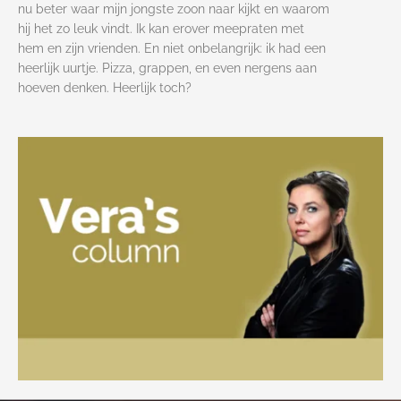
nu beter waar mijn jongste zoon naar kijkt en waarom
hij het zo leuk vindt. Ik kan erover meepraten met
hem en zijn vrienden. En niet onbelangrijk: ik had een
heerlijk uurtje. Pizza, grappen, en even nergens aan
hoeven denken. Heerlijk toch?