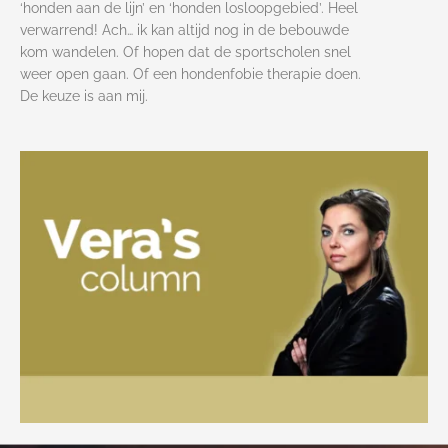
‘honden aan de lijn’ en ‘honden losloopgebied’. Heel
verwarrend! Ach… ik kan altijd nog in de bebouwde
kom wandelen. Of hopen dat de sportscholen snel
weer open gaan. Of een hondenfobie therapie doen.
De keuze is aan mij.