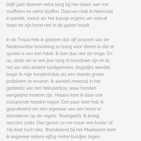
blijft juist daarom extra lang bij me staan, aan me
snuffelen en soms blaffen. Daarvan raak ik helemaal
in paniek, vooral als het baasje ergens ver vooruit
loopt en zijn hond niet in de gaten houdt.
In de Trouw heb ik gelezen dat vijf procent van de
Nederlandse bevolking zo bang voor dieren is dat er
sprake is van een fobie. Ik ben dus niet de enige. En
nu, sinds we al een jaar lang in lockdown zijn en ik,
net als vele andere landgenoten, dagelijks wandel,
begin ik mijn hondenfobie als een steeds groter
probleem te ervaren. Ik wandel meestal in het
gedeelte van het Heilooërbos, waar honden
aangelijnd moeten zijn. Helaas kom ik daar ook
loslopende honden tegen. Een paar keer heb ik
geprobeerd om een eigenaar van een hond te
attenderen op de regels. Tevergeefs. Ik kreeg
reacties zoals ‘Dan geven ze me maar een boete’ of
‘Hij doet toch niks’. Wandelend bij het Maalwater kom
ik ongeveer iedere vijftig meter bordjes tegen