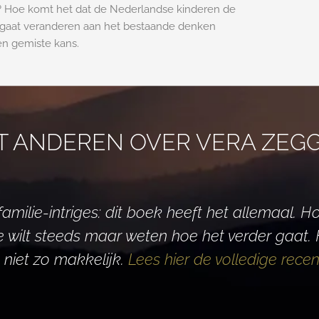
s? Hoe komt het dat de Nederlandse kinderen de
ts gaat veranderen aan het bestaande denken
en gemiste kans.
T ANDEREN OVER VERA ZEG
amilie-intriges: dit boek heeft het allemaal. Ho
je wilt steeds maar weten hoe het verder gaat
 niet zo makkelijk.
Lees hier de volledige recen