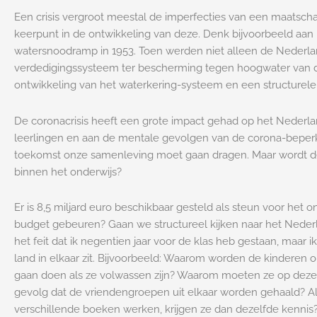
Een crisis vergroot meestal de imperfecties van een maatsch
keerpunt in de ontwikkeling van deze. Denk bijvoorbeeld aan
watersnoodramp in 1953. Toen werden niet alleen de Nederlan
verdedigingssysteem ter bescherming tegen hoogwater van d
ontwikkeling van het waterkering-systeem en een structurele
De coronacrisis heeft een grote impact gehad op het Nederlan
leerlingen en aan de mentale gevolgen van de corona-beperki
toekomst onze samenleving moet gaan dragen. Maar wordt de 
binnen het onderwijs?
Er is 8,5 miljard euro beschikbaar gesteld als steun voor het on
budget gebeuren? Gaan we structureel kijken naar het Neder
het feit dat ik negentien jaar voor de klas heb gestaan, maar i
land in elkaar zit. Bijvoorbeeld: Waarom worden de kindere
gaan doen als ze volwassen zijn? Waarom moeten ze op dezelf
gevolg dat de vriendengroepen uit elkaar worden gehaald? Al
verschillende boeken werken, krijgen ze dan dezelfde kenni