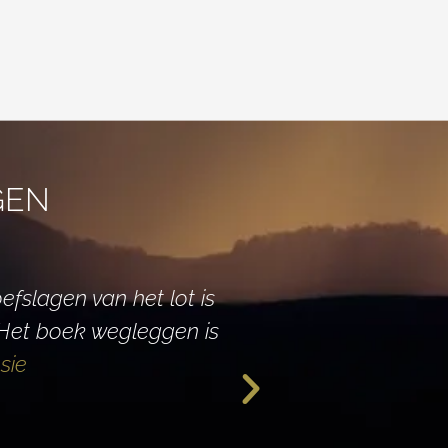
GEN
efslagen van het lot is
Wat dit boek b
. Het boek wegleggen is
sie