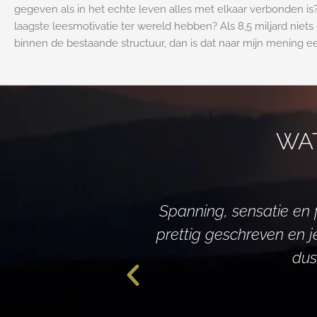
gegeven als in het echte leven alles met elkaar verbonden i
laagste leesmotivatie ter wereld hebben? Als 8,5 miljard nie
binnen de bestaande structuur, dan is dat naar mijn mening e
WA
Spanning, sensatie en f
prettig geschreven en 
dus