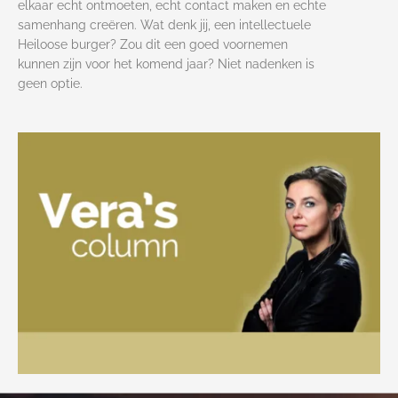
elkaar echt ontmoeten, echt contact maken en echte
samenhang creëren. Wat denk jij, een intellectuele
Heiloose burger? Zou dit een goed voornemen
kunnen zijn voor het komend jaar? Niet nadenken is
geen optie.