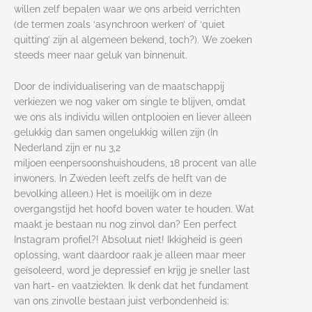
willen zelf bepalen waar we ons arbeid verrichten
(de termen zoals ‘asynchroon werken’ of ‘quiet
quitting’ zijn al algemeen bekend, toch?). We zoeken
steeds meer naar geluk van binnenuit.
Door de individualisering van de maatschappij
verkiezen we nog vaker om single te blijven, omdat
we ons als individu willen ontplooien en liever alleen
gelukkig dan samen ongelukkig willen zijn (In
Nederland zijn er nu 3,2
miljoen eenpersoonshuishoudens, 18 procent van alle
inwoners. In Zweden leeft zelfs de helft van de
bevolking alleen.) Het is moeilijk om in deze
overgangstijd het hoofd boven water te houden. Wat
maakt je bestaan nu nog zinvol dan? Een perfect
Instagram profiel?! Absoluut niet! Ikkigheid is geen
oplossing, want daardoor raak je alleen maar meer
geïsoleerd, word je depressief en krijg je sneller last
van hart- en vaatziekten. Ik denk dat het fundament
van ons zinvolle bestaan juist verbondenheid is: