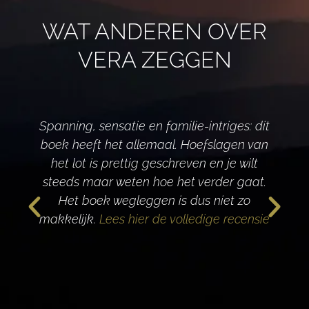
WAT ANDEREN OVER
VERA ZEGGEN
Spanning, sensatie en familie-intriges: dit
boek heeft het allemaal. Hoefslagen van
het lot is prettig geschreven en je wilt
d
steeds maar weten hoe het verder gaat.
Het boek wegleggen is dus niet zo
makkelijk.
Lees hier de volledige recensie