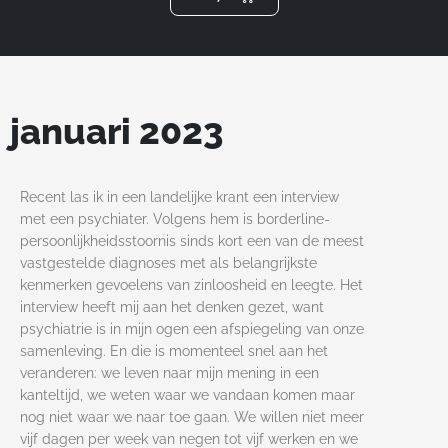
m
januari 2023
Recent las ik in een landelijke krant een interview
met een psychiater. Volgens hem is borderline-
persoonlijkheidsstoornis sinds kort een van de meest
vastgestelde diagnoses met als belangrijkste
kenmerken gevoelens van zinloosheid en leegte. Het
interview heeft mij aan het denken gezet, want
psychiatrie is in mijn ogen een afspiegeling van onze
samenleving. En die is momenteel snel aan het
veranderen: we leven naar mijn mening in een
kanteltijd, we weten waar we vandaan komen maar
nog niet waar we naar toe gaan. We willen niet meer
vijf dagen per week van negen tot vijf werken en we