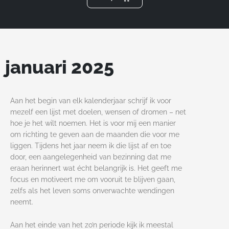
m
januari 2025
Aan het begin van elk kalenderjaar schrijf ik voor
mezelf een lijst met doelen, wensen of dromen – net
hoe je het wilt noemen. Het is voor mij een manier
om richting te geven aan de maanden die voor me
liggen. Tijdens het jaar neem ik die lijst af en toe
door, een aangelegenheid van bezinning dat me
eraan herinnert wat écht belangrijk is. Het geeft me
focus en motiveert me om vooruit te blijven gaan,
zelfs als het leven soms onverwachte wendingen
neemt.
Aan het einde van het zo’n periode kijk ik meestal