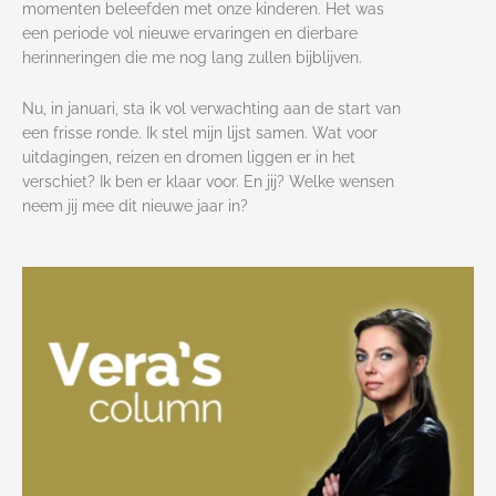
momenten beleefden met onze kinderen. Het was
een periode vol nieuwe ervaringen en dierbare
herinneringen die me nog lang zullen bijblijven.
Nu, in januari, sta ik vol verwachting aan de start van
een frisse ronde. Ik stel mijn lijst samen. Wat voor
uitdagingen, reizen en dromen liggen er in het
verschiet? Ik ben er klaar voor. En jij? Welke wensen
neem jij mee dit nieuwe jaar in?