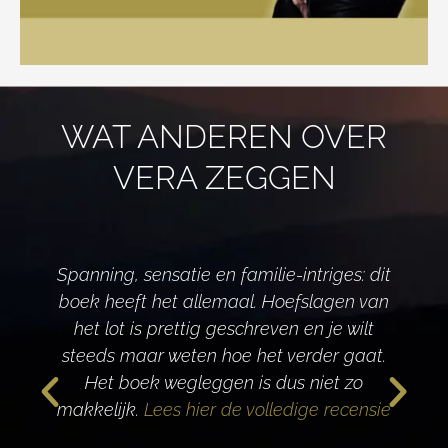
WAT ANDEREN OVER
VERA ZEGGEN
Spanning, sensatie en familie-intriges: dit
boek heeft het allemaal. Hoefslagen van
het lot is prettig geschreven en je wilt
d
steeds maar weten hoe het verder gaat.
Het boek wegleggen is dus niet zo
makkelijk.
Lees hier de volledige recensie