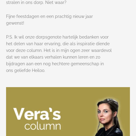
stralen in ons dorp. Niet waar?
Fijne feestdagen en een prachtig nieuw jaar
gewenst!
P.S. Ik wil onze dorpsgenote hartelijk bedanken voor
het delen van haar ervaring, die als inspiratie diende
voor deze column. Het is in mijn ogen zeer waardevol
dat we van elkaars verhalen kunnen leren en zo
bijdragen aan een nog hechtere gemeenschap in
ons geliefde Heiloo.