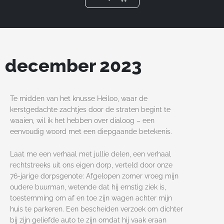
m
december 2023
Te midden van het knusse Heiloo, waar de
kerstgedachte zachtjes door de straten begint te
waaien, wil ik het hebben over dialoog – een
eenvoudig woord met een diepgaande betekenis.
Laat me een verhaal met jullie delen, een verhaal
rechtstreeks uit ons eigen dorp, verteld door onze
76-jarige dorpsgenote: Afgelopen zomer vroeg mijn
oudere buurman, wetende dat hij ernstig ziek is,
toestemming om af en toe zijn wagen achter mijn
huis te parkeren. Een bescheiden verzoek om dichter
bij zijn geliefde auto te zijn omdat hij vaak eraan