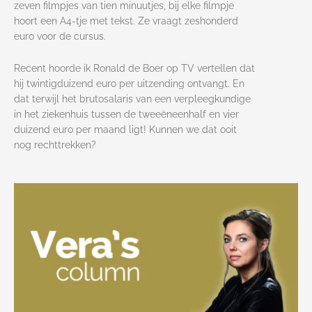
zeven filmpjes van tien minuutjes, bij elke filmpje
hoort een A4-tje met tekst. Ze vraagt zeshonderd
euro voor de cursus.
Recent hoorde ik Ronald de Boer op TV vertellen dat
hij twintigduizend euro per uitzending ontvangt. En
dat terwijl het brutosalaris van een verpleegkundige
in het ziekenhuis tussen de tweeëneenhalf en vier
duizend euro per maand ligt! Kunnen we dat ooit
nog rechttrekken?