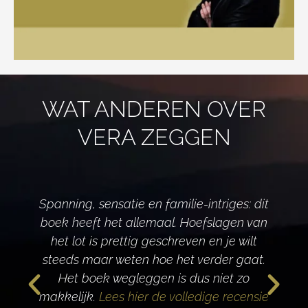
WAT ANDEREN OVER
VERA ZEGGEN
Spanning, sensatie en familie-intriges: dit
boek heeft het allemaal. Hoefslagen van
het lot is prettig geschreven en je wilt
d
steeds maar weten hoe het verder gaat.
Het boek wegleggen is dus niet zo
makkelijk.
Lees hier de volledige recensie