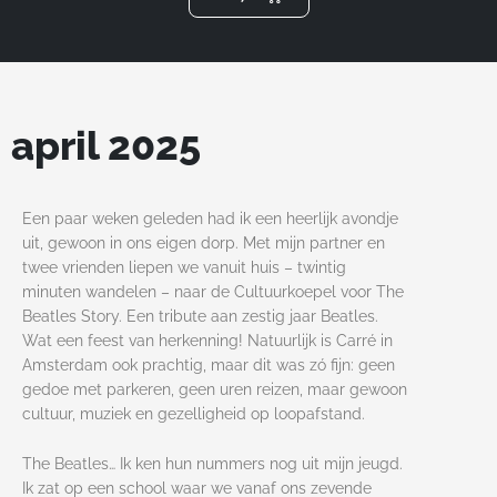
m
april 2025
Een paar weken geleden had ik een heerlijk avondje
uit, gewoon in ons eigen dorp. Met mijn partner en
twee vrienden liepen we vanuit huis – twintig
minuten wandelen – naar de Cultuurkoepel voor The
Beatles Story. Een tribute aan zestig jaar Beatles.
Wat een feest van herkenning! Natuurlijk is Carré in
Amsterdam ook prachtig, maar dit was zó fijn: geen
gedoe met parkeren, geen uren reizen, maar gewoon
cultuur, muziek en gezelligheid op loopafstand.
The Beatles… Ik ken hun nummers nog uit mijn jeugd.
Ik zat op een school waar we vanaf ons zevende