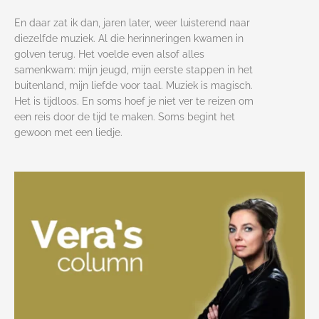
En daar zat ik dan, jaren later, weer luisterend naar
diezelfde muziek. Al die herinneringen kwamen in
golven terug. Het voelde even alsof alles
samenkwam: mijn jeugd, mijn eerste stappen in het
buitenland, mijn liefde voor taal. Muziek is magisch.
Het is tijdloos. En soms hoef je niet ver te reizen om
een reis door de tijd te maken. Soms begint het
gewoon met een liedje.