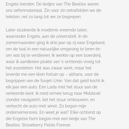
Engels leerden. De liedjes van The Beatles waren
ons oefenmateriaal. Zin voor zin ontrafelden we de
teksten, net zo lang tot we ze begrepen.
Later studeerde ik moderne vreemde talen,
waaronder Engels, aan de universiteit. In de
zomermaanden ging ik drie jaar op rij naar Engeland,
om de taal in een natuurlijke omgeving te leren én
om wat bij te verdienen. Ik werkte op een boerderij,
waar ik aardbeien plukte van ’s ochtends vroeg tot
het avondeten. Het was zwaar werk, maar het
leverde me een klein fortuin op – althans, voor de
begrippen van de Sovjet-Unie. Van dat geld kocht ik
elk jaar een auto. Een Lada met het stuur aan de
verkeerde kant. Ik reed ermee terug naar Moldavië
(zonder navigatie!), liet het stuur ombouwen, en
verkocht de auto met winst. Zo begon mijn
ondernemersreis. En weet je wat? Elke ochtend op
die Engelse farm begon met een liedje van The
Beatles. Strawberry Fields Forever.